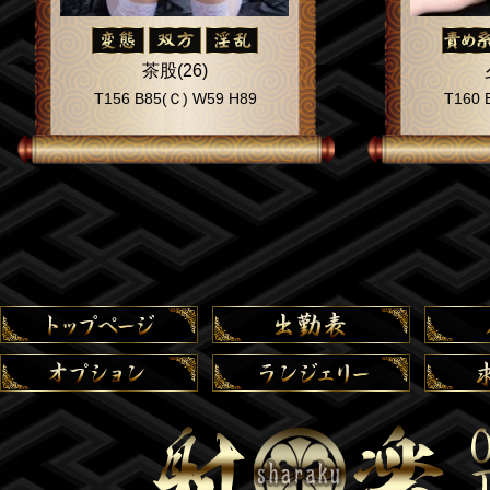
茶股(26)
T156 B85(Ｃ) W59 H89
T160 