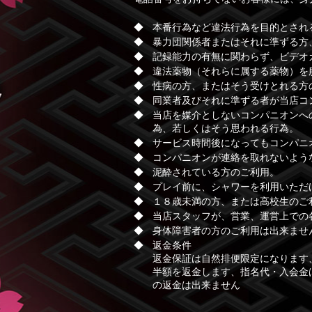
本番行為など違法行為を目的とされ
暴力団関係者またはそれに準ずる方
記録能力の有無に関わらず、ビデオ
違法薬物（それらに属する薬物）を
性病の方、またはそう受けとれる方
同業者及びそれに準ずる者が当店コ
当店を媒介としないコンパニオンへ
為、若しくはそう思われる行為。
サービス時間後になってもコンパニ
コンパニオンが連絡を取れないよう
泥酔されている方のご利用。
プレイ前に、シャワーを利用いただ
１８歳未満の方、または高校生のご
当店スタッフが、営業、運営上での
身体障害者の方のご利用は出来ませ
返金条件
返金保証は自然排便限定になります
半額を返金します、指名代・入会金
の返金は出来ません