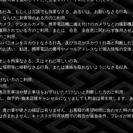
る行為、もしくは冗談でも強要なさる、あるいは、お願いなさる行為。
、ならびに刺青等のある方のご利用。
カメラ、デジタルカメラ、携帯電話機に備え付けのカメラなどの撮影機
服用されている方のご利用。または、合意、非合意に関わらず服用させ
のご利用。
ンパニオンをスカウトなさる行為。及び当店がスカウト行為と判断した
のお誘い、勧誘、携帯電話の番号やメールアドレスなど個人情報の交換
オンを拘束なさる、又はそれに等しい行為。
な場所等に移動なさる行為。または連絡を取れないようになさる行為。
けない方のご利用。
利用。
各注意事項や禁止事項をお守りいただけないと判断した方のご利用。
ん。御予約･御来店後キャンセルになりましても料金は発生致します。
、糞の量や硬さの保証は有りません、お客様の希望時間に合わせた時の
は含まれません。キャストが同席状態での報告が返金条件。プレイが終